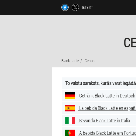
IETEIKT
CE
Black Latte
Cenas
To valstu saraksts, kurās varat iegādā
Getränk Black Latte in Deutsch
La bebida Black Latte en españ
Bevanda Black Latte in Italia
A bebida Black Latte em Portug