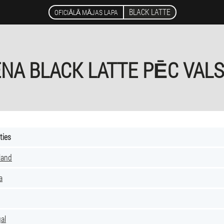
BLACK LATTE
OFICIĀLĀ MĀJAS LAPA
NA BLACK LATTE PĒC VAL
ties
land
a
al