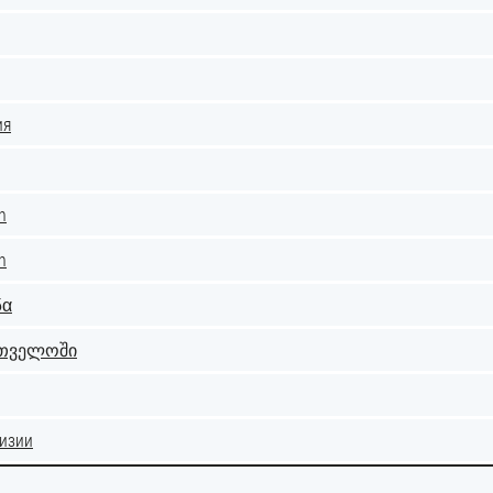
ия
ch
n
δα
ართველოში
гизии