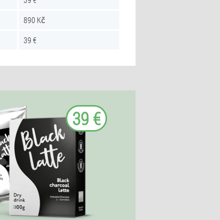
890 Kč
39 €
39 €