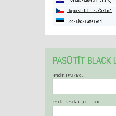
Nápoj Black Latte v Češtině
Jook Black Latte Eesti
PASŪTĪT BLACK 
Ievadiet savu vārdu
Ievadiet savu tālruņa numuru