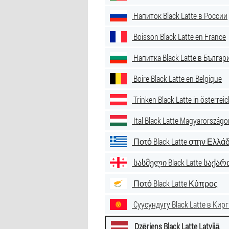
Напиток Black Latte в России
Boisson Black Latte en France
Напитка Black Latte в Българ
Boire Black Latte en Belgique
Trinken Black Latte in österrei
Ital Black Latte Magyarországo
Ποτό Black Latte στην Ελλά
სასმელი Black Latte საქ
Ποτό Black Latte Κύπρος
Суусундугу Black Latte в Кир
Dzēriens Black Latte Latvijā