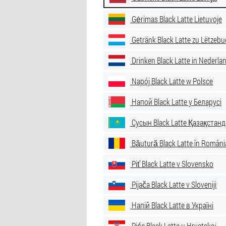
Gėrimas Black Latte Lietuvoje
Getränk Black Latte zu Lëtzebu
Drinken Black Latte in Nederla
Napój Black Latte w Polsce
Напой Black Latte у Беларусі
Сусын Black Latte Қазақстанд
Băutură Black Latte în Români
Piť Black Latte v Slovensko
Pijača Black Latte v Sloveniji
Напій Black Latte в Україні
Piće Black Latte u Hrvatskoj