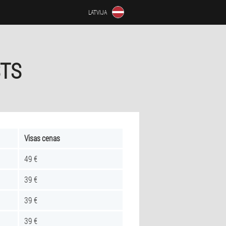
LATVIJA
STS
Visas cenas
49 €
39 €
39 €
39 €