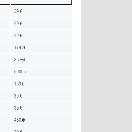
39 €
49 €
49 €
179 zł
35 Руб.
5900 ₸
159 L
39 €
39 €
450 ₴
39 €